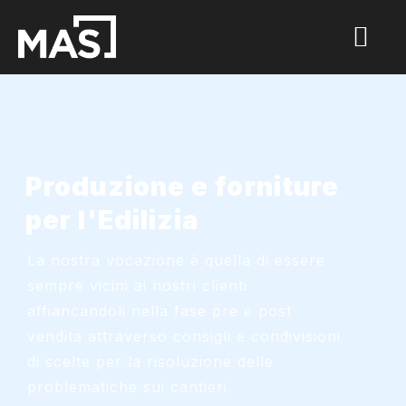
Produzione e forniture
per l'Edilizia
La nostra vocazione è quella di essere
sempre vicini ai nostri clienti
affiancandoli nella fase pre e post
vendita attraverso consigli e condivisioni
di scelte per la risoluzione delle
problematiche sui cantieri.